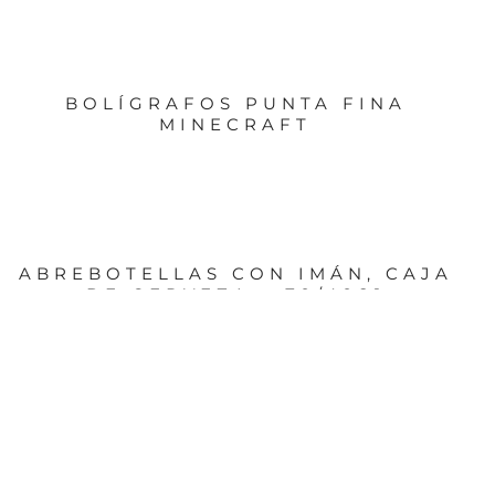
BOLÍGRAFOS PUNTA FINA
MINECRAFT
ABREBOTELLAS CON IMÁN, CAJA
DE CERVEZA – 79/4981
PORTLÁPICES BASKET BLANCO