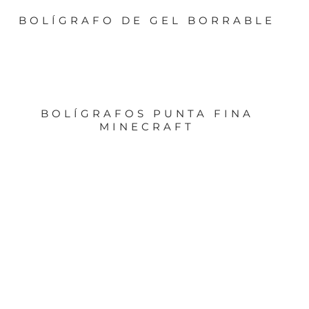
BOLÍGRAFO DE GEL BORRABLE
BOLÍGRAFOS PUNTA FINA
MINECRAFT
ABREBOTELLAS CON IMÁN, CAJA
DE CERVEZA – 79/4981