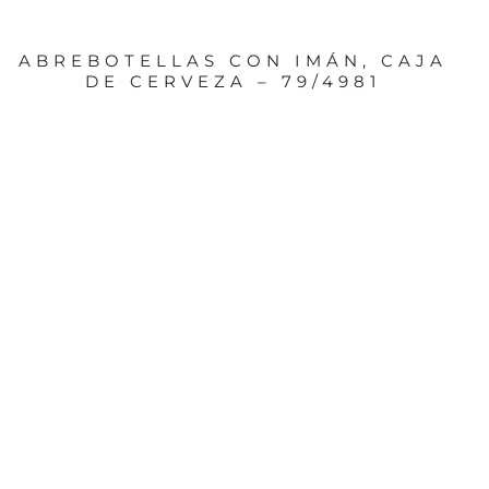
ABREBOTELLAS CON IMÁN, CAJA
DE CERVEZA – 79/4981
PORTLÁPICES BASKET BLANCO
SLAM DUNK BASKETBALL