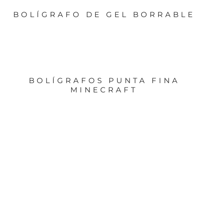
BOLÍGRAFO DE GEL BORRABLE
BOLÍGRAFOS PUNTA FINA
MINECRAFT
ABREBOTELLAS CON IMÁN, CAJA
DE CERVEZA – 79/4981